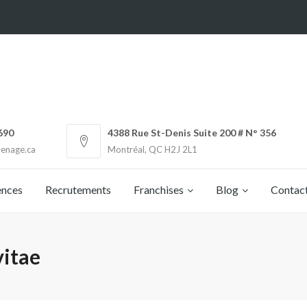
690
4388 Rue St-Denis Suite 200 # N° 356
enage.ca
Montréal, QC H2J 2L1
ences
Recrutements
Franchises
Blog
Contac
vitae